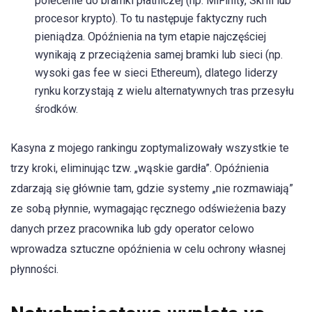
polecenie do bramki płatniczej (np. MiFinity, Skrill lub
procesor krypto). To tu następuje faktyczny ruch
pieniądza. Opóźnienia na tym etapie najczęściej
wynikają z przeciążenia samej bramki lub sieci (np.
wysoki gas fee w sieci Ethereum), dlatego liderzy
rynku korzystają z wielu alternatywnych tras przesyłu
środków.
Kasyna z mojego rankingu zoptymalizowały wszystkie te
trzy kroki, eliminując tzw. „wąskie gardła”. Opóźnienia
zdarzają się głównie tam, gdzie systemy „nie rozmawiają”
ze sobą płynnie, wymagając ręcznego odświeżenia bazy
danych przez pracownika lub gdy operator celowo
wprowadza sztuczne opóźnienia w celu ochrony własnej
płynności.