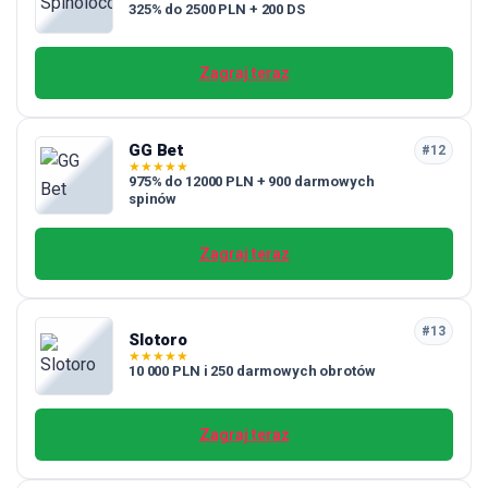
325% do 2500 PLN + 200 DS
Zagraj teraz
GG Bet
#12
★
★
★
★
★
975% do 12000 PLN + 900 darmowych
spinów
Zagraj teraz
#13
Slotoro
★
★
★
★
★
10 000 PLN i 250 darmowych obrotów
Zagraj teraz