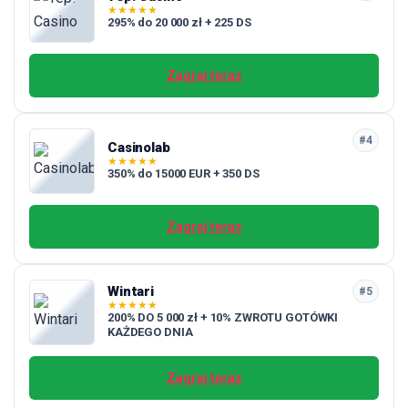
★
★
★
★
★
295% do 20 000 zł + 225 DS
Zagraj teraz
#4
Casinolab
★
★
★
★
★
350% do 15000 EUR + 350 DS
Zagraj teraz
Wintari
#5
★
★
★
★
★
200% DO 5 000 zł + 10% ZWROTU GOTÓWKI
KAŻDEGO DNIA
Zagraj teraz