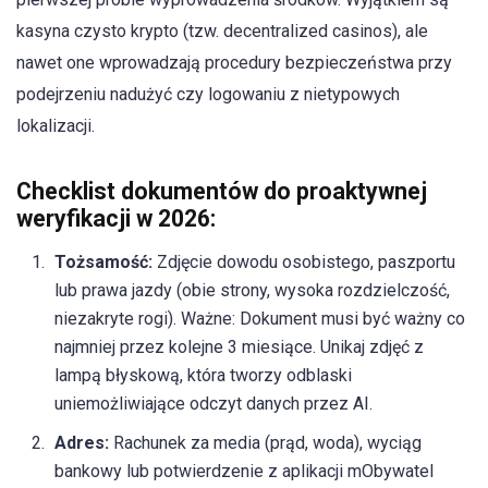
kasyna czysto krypto (tzw. decentralized casinos), ale
nawet one wprowadzają procedury bezpieczeństwa przy
podejrzeniu nadużyć czy logowaniu z nietypowych
lokalizacji.
Checklist dokumentów do proaktywnej
weryfikacji w 2026:
Tożsamość:
Zdjęcie dowodu osobistego, paszportu
lub prawa jazdy (obie strony, wysoka rozdzielczość,
niezakryte rogi). Ważne: Dokument musi być ważny co
najmniej przez kolejne 3 miesiące. Unikaj zdjęć z
lampą błyskową, która tworzy odblaski
uniemożliwiające odczyt danych przez AI.
Adres:
Rachunek za media (prąd, woda), wyciąg
bankowy lub potwierdzenie z aplikacji mObywatel