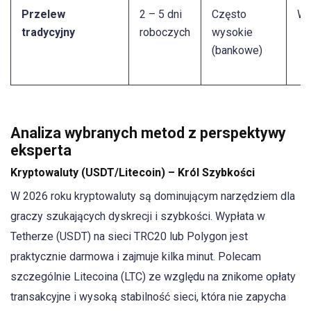
Przelew
2 – 5 dni
Często
Wy
tradycyjny
roboczych
wysokie
(bankowe)
Analiza wybranych metod z perspektywy
eksperta
Kryptowaluty (USDT/Litecoin) – Król Szybkości
W 2026 roku kryptowaluty są dominującym narzędziem dla
graczy szukających dyskrecji i szybkości. Wypłata w
Tetherze (USDT) na sieci TRC20 lub Polygon jest
praktycznie darmowa i zajmuje kilka minut. Polecam
szczególnie Litecoina (LTC) ze względu na znikome opłaty
transakcyjne i wysoką stabilność sieci, która nie zapycha