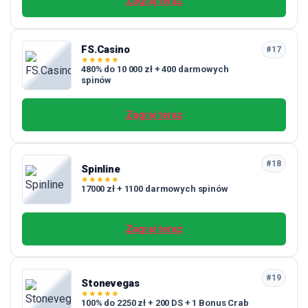
Zagraj teraz
FS.Casino
#17
★
★
★
★
★
480% do 10 000 zł + 400 darmowych
spinów
Zagraj teraz
#18
Spinline
★
★
★
★
★
17000 zł + 1100 darmowych spinów
Zagraj teraz
#19
Stonevegas
★
★
★
★
★
100% do 2250 zł + 200 DS + 1 Bonus Crab