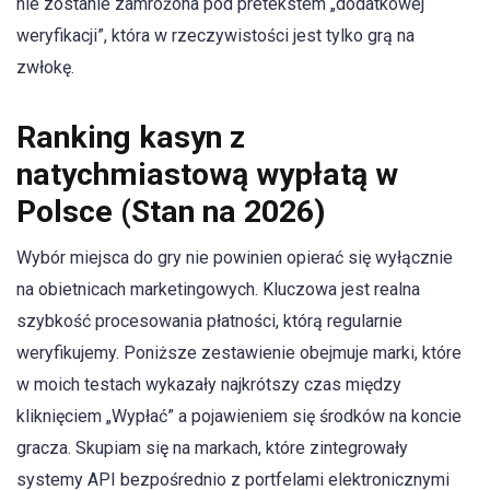
nie zostanie zamrożona pod pretekstem „dodatkowej
weryfikacji”, która w rzeczywistości jest tylko grą na
zwłokę.
Ranking kasyn z
natychmiastową wypłatą w
Polsce (Stan na 2026)
Wybór miejsca do gry nie powinien opierać się wyłącznie
na obietnicach marketingowych. Kluczowa jest realna
szybkość procesowania płatności, którą regularnie
weryfikujemy. Poniższe zestawienie obejmuje marki, które
w moich testach wykazały najkrótszy czas między
kliknięciem „Wypłać” a pojawieniem się środków na koncie
gracza. Skupiam się na markach, które zintegrowały
systemy API bezpośrednio z portfelami elektronicznymi