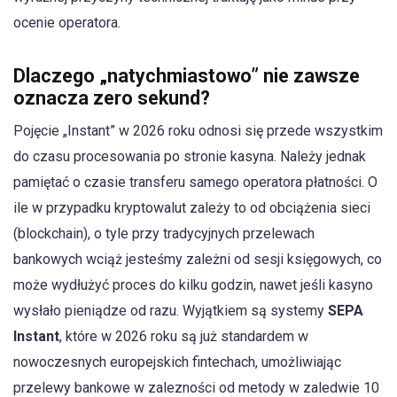
ocenie operatora.
Dlaczego „natychmiastowo” nie zawsze
oznacza zero sekund?
Pojęcie „Instant” w 2026 roku odnosi się przede wszystkim
do czasu procesowania po stronie kasyna. Należy jednak
pamiętać o czasie transferu samego operatora płatności. O
ile w przypadku kryptowalut zależy to od obciążenia sieci
(blockchain), o tyle przy tradycyjnych przelewach
bankowych wciąż jesteśmy zależni od sesji księgowych, co
może wydłużyć proces do kilku godzin, nawet jeśli kasyno
wysłało pieniądze od razu. Wyjątkiem są systemy
SEPA
Instant
, które w 2026 roku są już standardem w
nowoczesnych europejskich fintechach, umożliwiając
przelewy bankowe w zalezności od metody w zaledwie 10